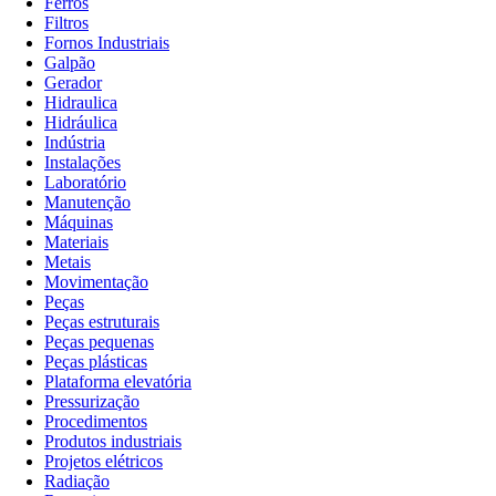
Ferros
Filtros
Fornos Industriais
Galpão
Gerador
Hidraulica
Hidráulica
Indústria
Instalações
Laboratório
Manutenção
Máquinas
Materiais
Metais
Movimentação
Peças
Peças estruturais
Peças pequenas
Peças plásticas
Plataforma elevatória
Pressurização
Procedimentos
Produtos industriais
Projetos elétricos
Radiação