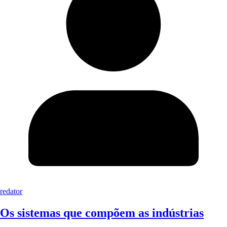
redator
Os sistemas que compõem as indústrias