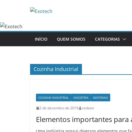
Pular
para
o
conteúdo
INÍCIO
QUEM SOMOS
CATEGORIAS
Cozinha Industrial
COZINHA INDUSTRIAL
INDÚSTRIA
MATERIAIS
2 de dezembro de 2019
redator
Elementos importantes para a
Uma indústria possui diversos elementos que f