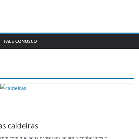
FALE CONOSCO
s caldeiras
azem com que seus processos sejam reconhecidos e