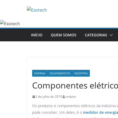
Pular
para
o
conteúdo
INÍCIO
QUEM SOMOS
CATEGORIAS
ENERGIA
EQUIPAMENTOS
INDÚSTRIA
Componentes elétrico
3 de julho de 2019
redator
Os produtos e componentes elétricos da indústri
pode conceber. Um deles, é o
medidor de energia 