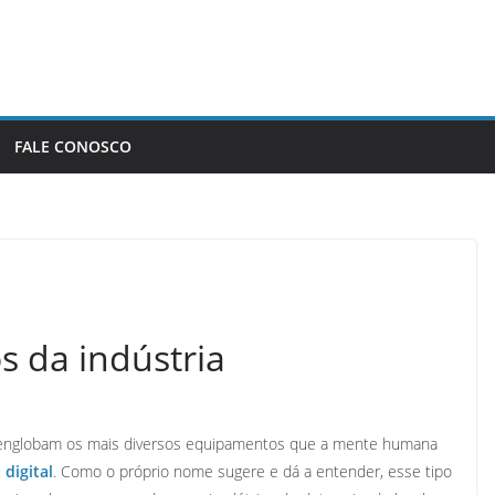
FALE CONOSCO
s da indústria
a englobam os mais diversos equipamentos que a mente humana
digital
. Como o próprio nome sugere e dá a entender, esse tipo