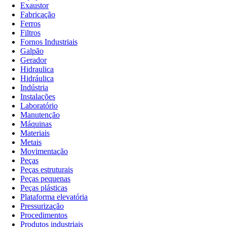
Exaustor
Fabricação
Ferros
Filtros
Fornos Industriais
Galpão
Gerador
Hidraulica
Hidráulica
Indústria
Instalações
Laboratório
Manutenção
Máquinas
Materiais
Metais
Movimentação
Peças
Peças estruturais
Peças pequenas
Peças plásticas
Plataforma elevatória
Pressurização
Procedimentos
Produtos industriais