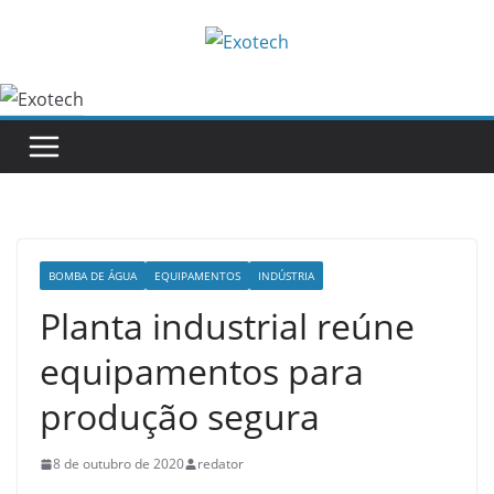
Pular
para
o
conteúdo
BOMBA DE ÁGUA
EQUIPAMENTOS
INDÚSTRIA
Planta industrial reúne
equipamentos para
produção segura
8 de outubro de 2020
redator