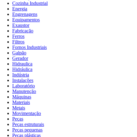
Cozinha Industrial
Energia
Engrenagens
Equipamentos
Exaustor
Fabricação
Ferros
Filtros
Fornos Industriais
Galpão
Gerador
Hidraulica
Hidráulica
Indústria
Instalações
Laboratório
Manutenção
Máquinas
Materiais
Metais
Movimentação
Peças
Peças estruturais
Peças pequenas
Peças plásticas