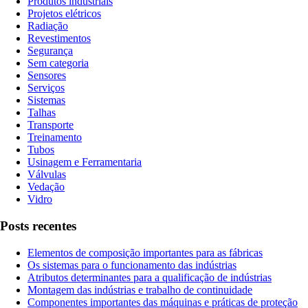
Produtos industriais
Projetos elétricos
Radiação
Revestimentos
Segurança
Sem categoria
Sensores
Serviços
Sistemas
Talhas
Transporte
Treinamento
Tubos
Usinagem e Ferramentaria
Válvulas
Vedação
Vidro
Posts recentes
Elementos de composição importantes para as fábricas
Os sistemas para o funcionamento das indústrias
Atributos determinantes para a qualificação de indústrias
Montagem das indústrias e trabalho de continuidade
Componentes importantes das máquinas e práticas de proteção