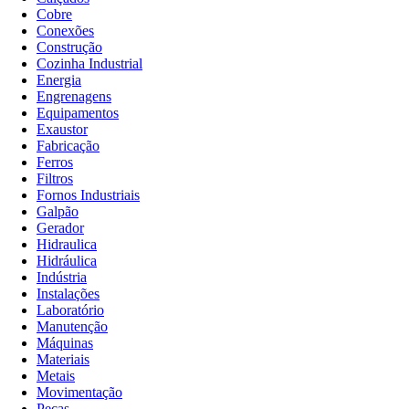
Cobre
Conexões
Construção
Cozinha Industrial
Energia
Engrenagens
Equipamentos
Exaustor
Fabricação
Ferros
Filtros
Fornos Industriais
Galpão
Gerador
Hidraulica
Hidráulica
Indústria
Instalações
Laboratório
Manutenção
Máquinas
Materiais
Metais
Movimentação
Peças