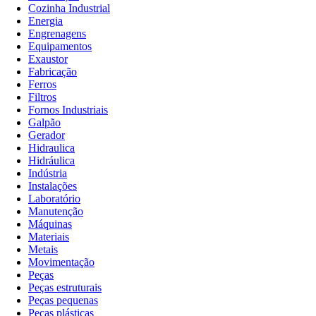
Cozinha Industrial
Energia
Engrenagens
Equipamentos
Exaustor
Fabricação
Ferros
Filtros
Fornos Industriais
Galpão
Gerador
Hidraulica
Hidráulica
Indústria
Instalações
Laboratório
Manutenção
Máquinas
Materiais
Metais
Movimentação
Peças
Peças estruturais
Peças pequenas
Peças plásticas