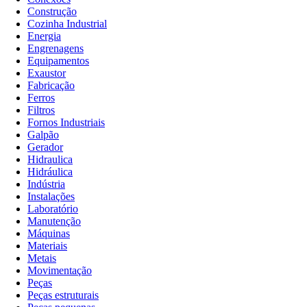
Construção
Cozinha Industrial
Energia
Engrenagens
Equipamentos
Exaustor
Fabricação
Ferros
Filtros
Fornos Industriais
Galpão
Gerador
Hidraulica
Hidráulica
Indústria
Instalações
Laboratório
Manutenção
Máquinas
Materiais
Metais
Movimentação
Peças
Peças estruturais