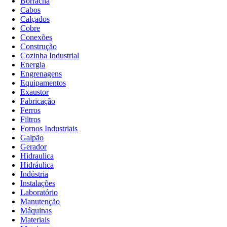
Borracha
Cabos
Calçados
Cobre
Conexões
Construção
Cozinha Industrial
Energia
Engrenagens
Equipamentos
Exaustor
Fabricação
Ferros
Filtros
Fornos Industriais
Galpão
Gerador
Hidraulica
Hidráulica
Indústria
Instalações
Laboratório
Manutenção
Máquinas
Materiais