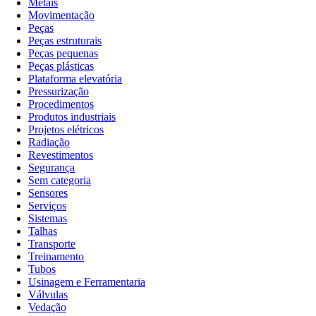
Metais
Movimentação
Peças
Peças estruturais
Peças pequenas
Peças plásticas
Plataforma elevatória
Pressurização
Procedimentos
Produtos industriais
Projetos elétricos
Radiação
Revestimentos
Segurança
Sem categoria
Sensores
Serviços
Sistemas
Talhas
Transporte
Treinamento
Tubos
Usinagem e Ferramentaria
Válvulas
Vedação