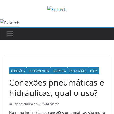
Pular
para
o
conteúdo
CONEXÕES
EQUIPAMENTOS
INDÚSTRIA
INSTALAÇÕES
PEÇAS
Conexões pneumáticas e
hidráulicas, qual o uso?
1 de setembro de 2019
redator
No ramo industrial, as conexões pneumáticas são muito