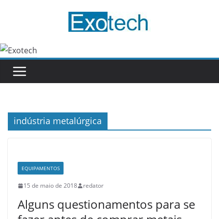
Pular
para
o
conteúdo
indústria metalúrgica
EQUIPAMENTOS
15 de maio de 2018
redator
Alguns questionamentos para se