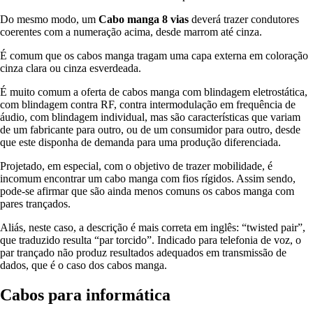
Do mesmo modo, um
Cabo manga 8 vias
deverá trazer condutores
coerentes com a numeração acima, desde marrom até cinza.
É comum que os cabos manga tragam uma capa externa em coloração
cinza clara ou cinza esverdeada.
É muito comum a oferta de cabos manga com blindagem eletrostática,
com blindagem contra RF, contra intermodulação em frequência de
áudio, com blindagem individual, mas são características que variam
de um fabricante para outro, ou de um consumidor para outro, desde
que este disponha de demanda para uma produção diferenciada.
Projetado, em especial, com o objetivo de trazer mobilidade, é
incomum encontrar um cabo manga com fios rígidos. Assim sendo,
pode-se afirmar que são ainda menos comuns os cabos manga com
pares trançados.
Aliás, neste caso, a descrição é mais correta em inglês: “twisted pair”,
que traduzido resulta “par torcido”. Indicado para telefonia de voz, o
par trançado não produz resultados adequados em transmissão de
dados, que é o caso dos cabos manga.
Cabos para informática