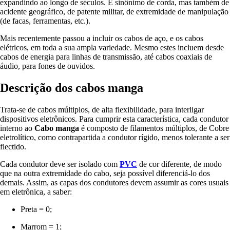
expandindo ao longo de séculos. É sinônimo de corda, mas também de
acidente geográfico, de patente militar, de extremidade de manipulação
(de facas, ferramentas, etc.).
Mais recentemente passou a incluir os cabos de aço, e os cabos
elétricos, em toda a sua ampla variedade. Mesmo estes incluem desde
cabos de energia para linhas de transmissão, até cabos coaxiais de
áudio, para fones de ouvidos.
Descrição dos cabos manga
Trata-se de cabos múltiplos, de alta flexibilidade, para interligar
dispositivos eletrônicos. Para cumprir esta característica, cada condutor
interno ao
Cabo manga
é composto de filamentos múltiplos, de Cobre
eletrolítico, como contrapartida a condutor rígido, menos tolerante a ser
flectido.
Cada condutor deve ser isolado com
PVC
de cor diferente, de modo
que na outra extremidade do cabo, seja possível diferenciá-lo dos
demais. Assim, as capas dos condutores devem assumir as cores usuais
em eletrônica, a saber:
Preta = 0;
Marrom = 1;