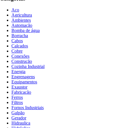
Aço
Agricultura
Ambientes
Automação
Bomba de água
Borracha
Cabos
Calçados
Cobre
Conexões
Construção
Cozinha Industrial
Energia
Engrenagens
Equipamentos
Exaustor
Fabricação
Ferros
Filtros
Fornos Industriais
Galpão
Gerador
Hidraulica