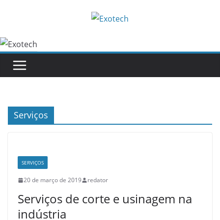
Pular
para
o
conteúdo
Serviços
SERVIÇOS
20 de março de 2019
redator
Serviços de corte e usinagem na
indústria