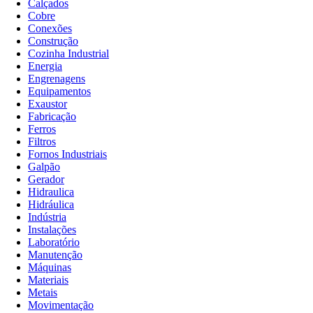
Calçados
Cobre
Conexões
Construção
Cozinha Industrial
Energia
Engrenagens
Equipamentos
Exaustor
Fabricação
Ferros
Filtros
Fornos Industriais
Galpão
Gerador
Hidraulica
Hidráulica
Indústria
Instalações
Laboratório
Manutenção
Máquinas
Materiais
Metais
Movimentação