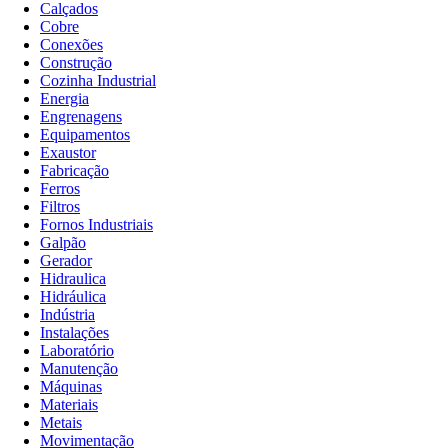
Calçados
Cobre
Conexões
Construção
Cozinha Industrial
Energia
Engrenagens
Equipamentos
Exaustor
Fabricação
Ferros
Filtros
Fornos Industriais
Galpão
Gerador
Hidraulica
Hidráulica
Indústria
Instalações
Laboratório
Manutenção
Máquinas
Materiais
Metais
Movimentação