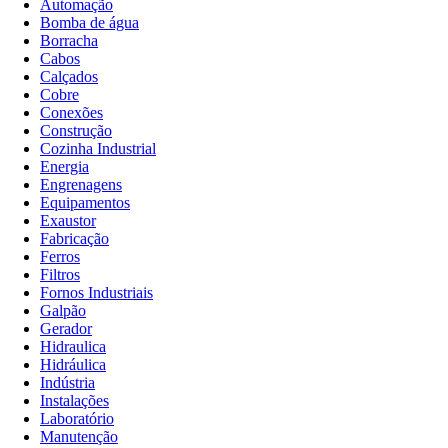
Automação
Bomba de água
Borracha
Cabos
Calçados
Cobre
Conexões
Construção
Cozinha Industrial
Energia
Engrenagens
Equipamentos
Exaustor
Fabricação
Ferros
Filtros
Fornos Industriais
Galpão
Gerador
Hidraulica
Hidráulica
Indústria
Instalações
Laboratório
Manutenção