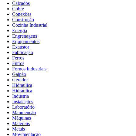
Calçados
Cobre
Conexões
Construção
Cozinha Industrial
Energia
Engrenagens
Equipamentos
Exaustor
Fabricação
Ferros
Filtros
Fornos Industriais
Galpão
Gerador
Hidraulica
Hidráulica
Indústria
Instalações
Laboratório
Manutenção
Máquinas
Materiais
Metais
Movimentação