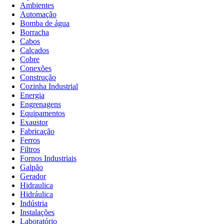
Ambientes
Automação
Bomba de água
Borracha
Cabos
Calçados
Cobre
Conexões
Construção
Cozinha Industrial
Energia
Engrenagens
Equipamentos
Exaustor
Fabricação
Ferros
Filtros
Fornos Industriais
Galpão
Gerador
Hidraulica
Hidráulica
Indústria
Instalações
Laboratório