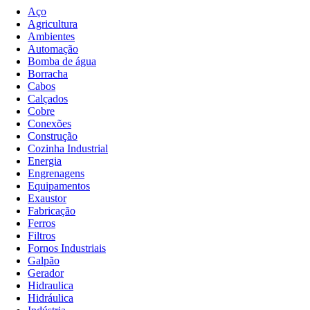
Aço
Agricultura
Ambientes
Automação
Bomba de água
Borracha
Cabos
Calçados
Cobre
Conexões
Construção
Cozinha Industrial
Energia
Engrenagens
Equipamentos
Exaustor
Fabricação
Ferros
Filtros
Fornos Industriais
Galpão
Gerador
Hidraulica
Hidráulica