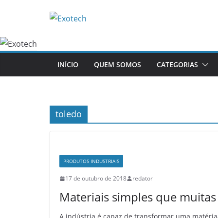
Pular
para
o
conteúdo
INÍCIO
QUEM SOMOS
CATEGORIAS
toledo
PRODUTOS INDUSTRIAIS
17 de outubro de 2018
redator
Materiais simples que muitas 
A indústria é capaz de transformar uma matéri