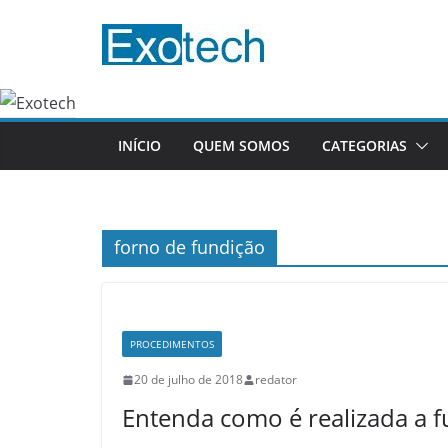
Pular
para
o
conteúdo
INÍCIO
QUEM SOMOS
CATEGORIAS
forno de fundição
PROCEDIMENTOS
20 de julho de 2018
redator
Entenda como é realizada a 