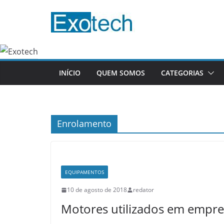
Pular
para
o
conteúdo
INÍCIO
QUEM SOMOS
CATEGORIAS
Enrolamento
EQUIPAMENTOS
10 de agosto de 2018
redator
Motores utilizados em empres