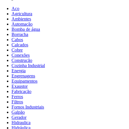
Aço
Agricultura
Ambientes
Automação
Bomba de água
Borracha
Cabos
Calçados
Cobre
Conexões
Construção
Cozinha Industrial
Energia
Engrenagens
Equipamentos
Exaustor
Fabricação
Ferros
Filtros
Fornos Industriais
Galpão
Gerador
Hidraulica
Hidráulica