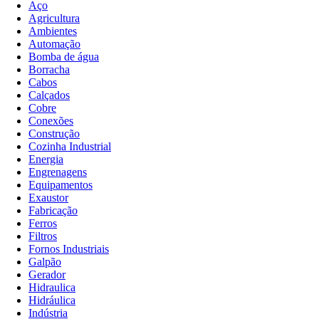
Aço
Agricultura
Ambientes
Automação
Bomba de água
Borracha
Cabos
Calçados
Cobre
Conexões
Construção
Cozinha Industrial
Energia
Engrenagens
Equipamentos
Exaustor
Fabricação
Ferros
Filtros
Fornos Industriais
Galpão
Gerador
Hidraulica
Hidráulica
Indústria