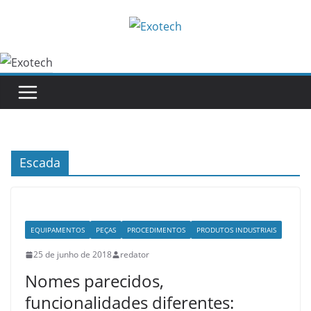
Pular
para
o
conteúdo
Escada
EQUIPAMENTOS
PEÇAS
PROCEDIMENTOS
PRODUTOS INDUSTRIAIS
25 de junho de 2018
redator
Nomes parecidos,
funcionalidades diferentes: