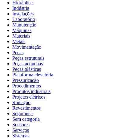
Hidráulica
Indústria
Instalações
Laboratório
Manutenção
Máquinas
Materiais
Metais
Movimentação
Peças
Peças estruturais
Peças pequenas
Peças plásticas
Plataforma elevatória
Pressurização
Procedimentos
Produtos industriais
Projetos elétricos
Radiação
Revestimentos
Segurança
Sem categoria
Sensores
Serviços
Sistemas