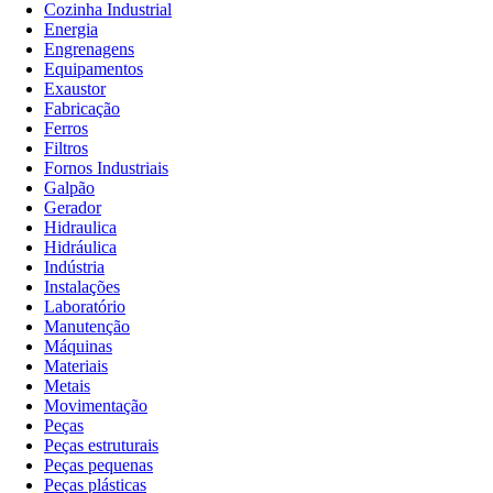
Cozinha Industrial
Energia
Engrenagens
Equipamentos
Exaustor
Fabricação
Ferros
Filtros
Fornos Industriais
Galpão
Gerador
Hidraulica
Hidráulica
Indústria
Instalações
Laboratório
Manutenção
Máquinas
Materiais
Metais
Movimentação
Peças
Peças estruturais
Peças pequenas
Peças plásticas