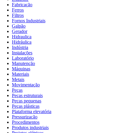
Fabricação
Ferros
Filtros
Fornos Industriais
Galpão
Gerador
Hidraulica
Hidráulica
Indústria
Instalações
Laboratório
Manutenção
Máquinas
Materiais
Metais
Movimentação
Peças
Peças estruturais
Peças pequenas
Peças plásticas
Plataforma elevatória
Pressurização
Procedimentos
Produtos industriais
Projetos elétricos