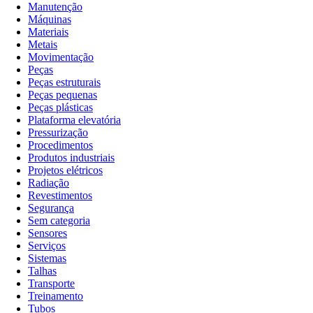
Manutenção
Máquinas
Materiais
Metais
Movimentação
Peças
Peças estruturais
Peças pequenas
Peças plásticas
Plataforma elevatória
Pressurização
Procedimentos
Produtos industriais
Projetos elétricos
Radiação
Revestimentos
Segurança
Sem categoria
Sensores
Serviços
Sistemas
Talhas
Transporte
Treinamento
Tubos