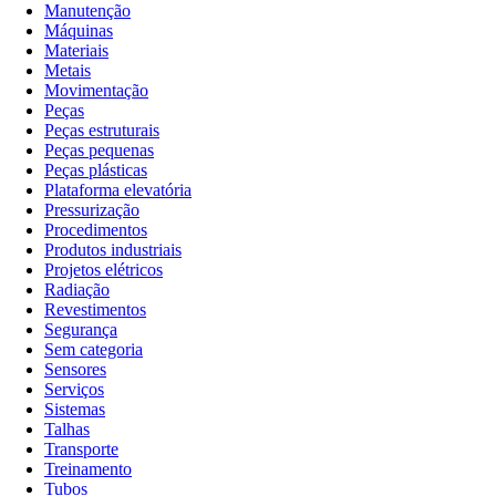
Manutenção
Máquinas
Materiais
Metais
Movimentação
Peças
Peças estruturais
Peças pequenas
Peças plásticas
Plataforma elevatória
Pressurização
Procedimentos
Produtos industriais
Projetos elétricos
Radiação
Revestimentos
Segurança
Sem categoria
Sensores
Serviços
Sistemas
Talhas
Transporte
Treinamento
Tubos