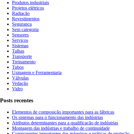
Produtos industriais
Projetos elétricos
Radiação
Revestimentos
Segurança
Sem categoria
Sensores
Serviços
Sistemas
Talhas
Transporte
Treinamento
Tubos
Usinagem e Ferramentaria
Válvulas
Vedação
Vidro
Posts recentes
Elementos de composição importantes para as fábricas
Os sistemas para o funcionamento das indústrias
Atributos determinantes para a qualificação de indústrias
Montagem das indústrias e trabalho de continuidade
Componentes importantes das máquinas e práticas de proteção