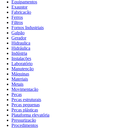
Equipamentos
Exaustor
Fabricação
Ferros
Filtros
Fornos Industriais
Galpão
Gerador
Hidraulica
Hidráulica
Indústria
Instalações
Laboratório
Manutenção
Máquinas
Materiais
Metais
Movimentação
Peças
Peças estruturais
Peças pequenas
Peças plásticas
Plataforma elevatória
Pressurização
Procedimentos