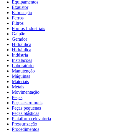
Equipamentos
Exaustor
Fabricação
Ferros
Filtros
Fornos Industriais
Galpão
Gerador
Hidraulica
Hidráulica
Indústria
Instalações
Laboratório
Manutenção
Máquinas
Materiais
Metais
Movimentação
Peças
Peças estruturais
Peças pequenas
Peças plásticas
Plataforma elevatória
Pressurização
Procedimentos