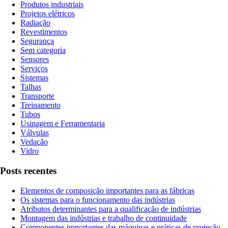
Produtos industriais
Projetos elétricos
Radiação
Revestimentos
Segurança
Sem categoria
Sensores
Serviços
Sistemas
Talhas
Transporte
Treinamento
Tubos
Usinagem e Ferramentaria
Válvulas
Vedação
Vidro
Posts recentes
Elementos de composição importantes para as fábricas
Os sistemas para o funcionamento das indústrias
Atributos determinantes para a qualificação de indústrias
Montagem das indústrias e trabalho de continuidade
Componentes importantes das máquinas e práticas de proteção